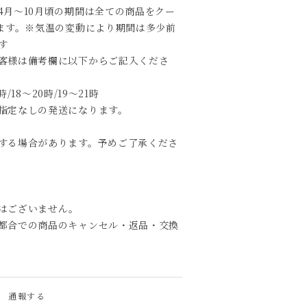
4月～10月頃の期間は全ての商品をクー
します。※気温の変動により期間は多少前
す
客様は備考欄に以下からご記入くださ
時/18～20時/19～21時
指定なしの発送になります。
する場合があります。予めご了承くださ
はございません。
都合での商品のキャンセル・返品・交換
通報する